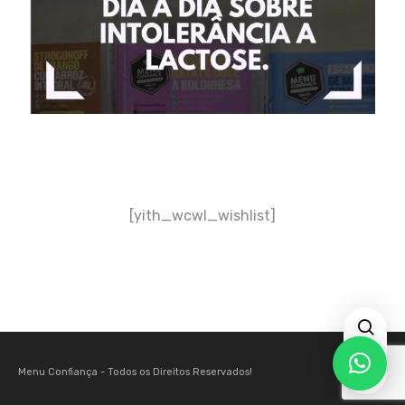
[yith_wcwl_wishlist]
0
Menu Confiança - Todos os Direitos Reservados!