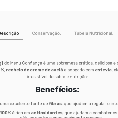
Descrição
Conservação.
Tabela Nutricional.
g)
do Menu Confiança é uma sobremesa prática, deliciosa e c
0%
,
recheio de creme de avelã
e adoçado com
estevia
, e
irresistível de sabor e nutrição:
Benefícios:
uma excelente fonte de
fibras
, que ajudam a regular o in
 100%
é rico em
antioxidantes
, que ajudam a combater os 
células contra o envelhecimento precoce.