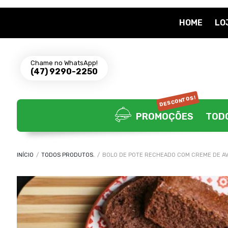
HOME
LO
Chame no WhatsApp!
(47) 9290-2250
DESCONTOS!
PROMOÇÕES
TOD
INÍCIO
/
TODOS PRODUTOS.
/
BOLO DE POTE RECHEADO COM CREME DE AV