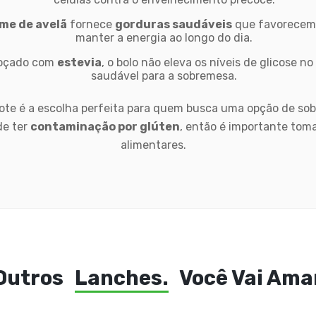
me de avelã
fornece
gorduras saudáveis
que favorecem 
manter a energia ao longo do dia.
doçado com
estevia
, o bolo não eleva os níveis de glicose 
saudável para a sobremesa.
e pote é a escolha perfeita para quem busca uma opção de so
de ter
contaminação por glúten
, então é importante toma
alimentares.
Outros
Lanches.
Você Vai Ama