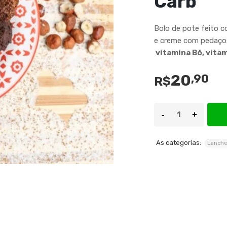
Carb
Bolo de pote feito co
e creme com pedaços
vitamina B6, vitam
20
,90
R$
As categorias:
Lanche