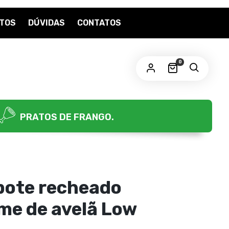
TOS
DÚVIDAS
CONTATOS
OBRIGATÓRIO
ENHA
*
0
us dados pessoais serão usados para aprimorar a sua
periência em todo este site, para gerenciar o acesso a sua
nta e para outros propósitos, como descritos em nossa
lítica de privacidade
.
PRATOS DE FRANGO.
CADASTRE-SE
 pote recheado
me de avelã Low