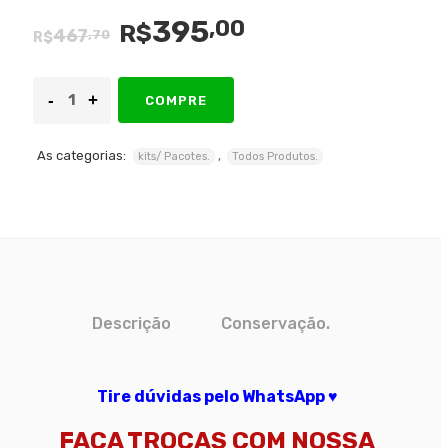
395
,00
R$
Original
Current
467
,70
R$
price
price
was:
is:
COMPRE
R$467,70.
R$395,00.
As categorias:
,
kits/ Pacotes.
Todos Produtos.
Descrição
Conservação.
Tire dúvidas pelo WhatsApp ♥
FAÇA TROCAS COM NOSSA