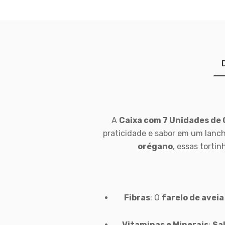
A
Caixa com 7 Unidades de 
praticidade e sabor em um lanc
orégano
, essas torti
Fibras
: O
farelo de aveia
Vitaminas e Minerais
:
Sa