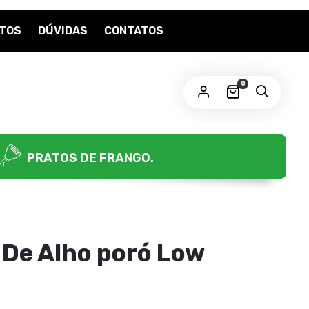
TOS
DÚVIDAS
CONTATOS
OBRIGATÓRIO
ENHA
*
0
us dados pessoais serão usados para aprimorar a sua
periência em todo este site, para gerenciar o acesso a sua
nta e para outros propósitos, como descritos em nossa
lítica de privacidade
.
PRATOS DE FRANGO.
CADASTRE-SE
 De Alho poró Low