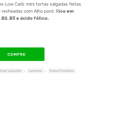
s Low Carb: mini tortas salgadas feitas
e recheadas com Alho poró. R
ico em
, B2, B3 e ácido fólico.
COMPRE
,
,
ches/ quitutes.
Lanches.
Todos Produtos.