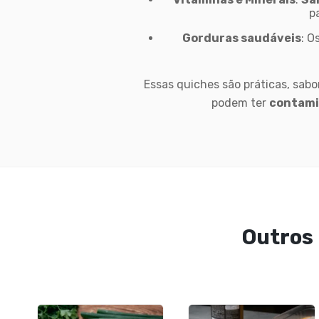
p
Gorduras saudáveis
: O
Essas quiches são práticas, sab
podem ter
contami
Outros