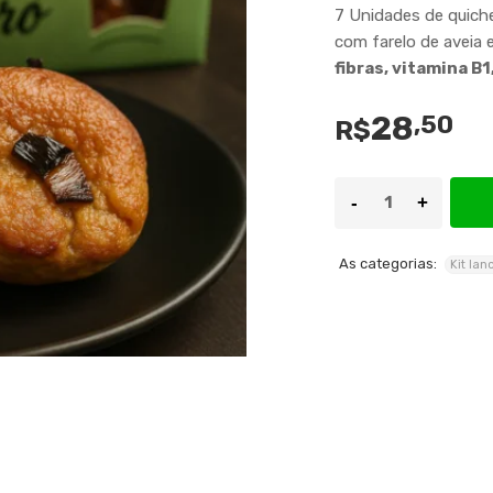
7 Unidades de quiche
com farelo de aveia 
fibras, vitamina
B1
28
,50
R$
As categorias:
Kit lan