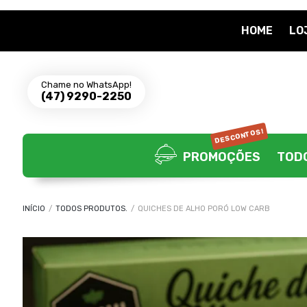
HOME
LO
Chame no WhatsApp!
(47) 9290-2250
DESCONTOS!
PROMOÇÕES
TOD
INÍCIO
/
TODOS PRODUTOS.
/
QUICHES DE ALHO PORÓ LOW CARB