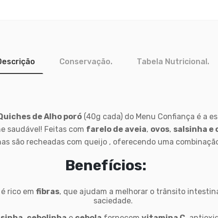
Descrição
Conservação.
Tabela Nutricional.
Quiches de Alho poró
(40g cada) do Menu Confiança é a es
he saudável! Feitas com
farelo de aveia
,
ovos
,
salsinha e
nhas são recheadas com queijo , oferecendo uma combinação d
Benefícios:
é rico em
fibras
, que ajudam a melhorar o trânsito intest
saciedade.
lsinha
,
cebolinha
e
cebola
fornecem
vitamina C
, antiox