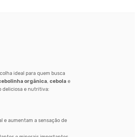
colha ideal para quem busca
 cebolinha orgânica
,
cebola
e
eliciosa e nutritiva:
inal e aumentam a sensação de
idantes e minerais importantes