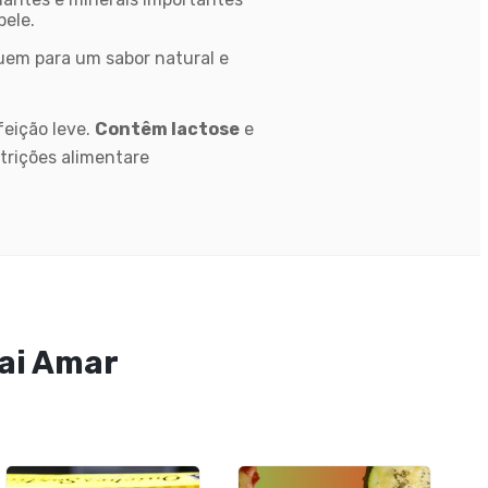
pele.
buem para um sabor natural e
feição leve.
Contêm lactose
e
trições alimentare
ai Amar