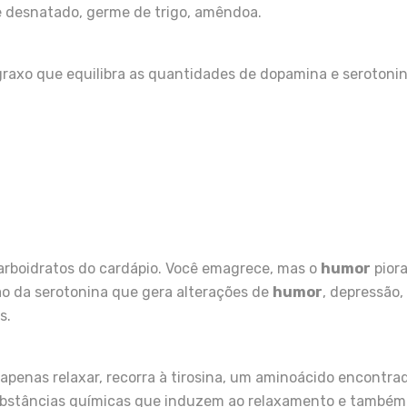
ite desnatado, germe de trigo, amêndoa.
axo que equilibra as quantidades de dopamina e serotonin
arboidratos do cardápio. Você emagrece, mas o
humor
piora
ão da serotonina que gera alterações de
humor
, depressão,
s.
apenas relaxar, recorra à tirosina, um aminoácido encontra
substâncias químicas que induzem ao relaxamento e também 