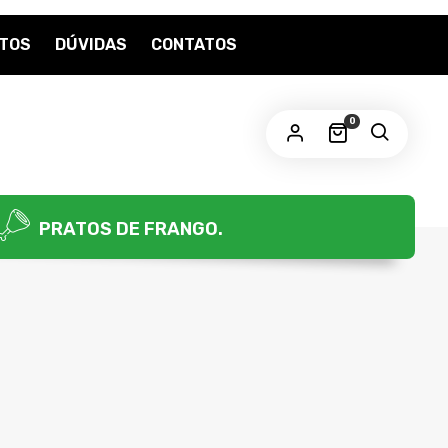
TOS
DÚVIDAS
CONTATOS
OBRIGATÓRIO
ENHA
*
0
us dados pessoais serão usados para aprimorar a sua
periência em todo este site, para gerenciar o acesso a sua
nta e para outros propósitos, como descritos em nossa
lítica de privacidade
.
PRATOS DE FRANGO.
CADASTRE-SE