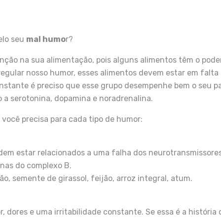
elo seu
mal humo
r?
nção na sua alimentação, pois alguns alimentos têm o pode
egular nosso humor, esses alimentos devem estar em falta 
onstante é preciso que esse grupo desempenhe bem o seu pa
o a serotonina, dopamina e noradrenalina.
você precisa para cada tipo de humor:
dem estar relacionados a uma falha dos neurotransmissores. 
inas do complexo B.
o, semente de girassol, feijão, arroz integral, atum.
dores e uma irritabilidade constante. Se essa é a história d